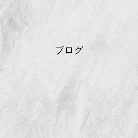
ブ
ロ
グ