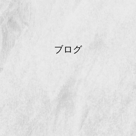
ブ
ロ
グ