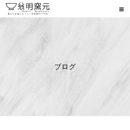
ブ
ロ
グ