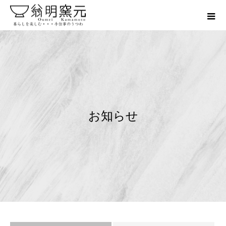
お
知
ら
せ